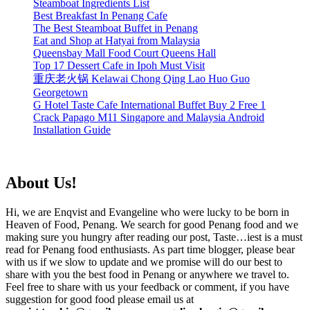
Steamboat Ingredients List
Best Breakfast In Penang Cafe
The Best Steamboat Buffet in Penang
Eat and Shop at Hatyai from Malaysia
Queensbay Mall Food Court Queens Hall
Top 17 Dessert Cafe in Ipoh Must Visit
重庆老火锅 Kelawai Chong Qing Lao Huo Guo
Georgetown
G Hotel Taste Cafe International Buffet Buy 2 Free 1
Crack Papago M11 Singapore and Malaysia Android
Installation Guide
About Us!
Hi, we are Enqvist and Evangeline who were lucky to be born in
Heaven of Food, Penang. We search for good Penang food and we
making sure you hungry after reading our post, Taste…iest is a must
read for Penang food enthusiasts. As part time blogger, please bear
with us if we slow to update and we promise will do our best to
share with you the best food in Penang or anywhere we travel to.
Feel free to share with us your feedback or comment, if you have
suggestion for good food please email us at