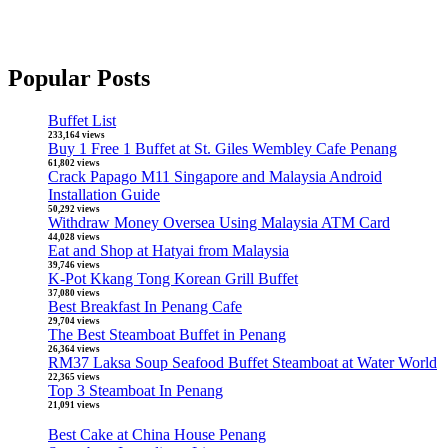
Popular Posts
Buffet List
233,164 views
Buy 1 Free 1 Buffet at St. Giles Wembley Cafe Penang
61,802 views
Crack Papago M11 Singapore and Malaysia Android
Installation Guide
50,292 views
Withdraw Money Oversea Using Malaysia ATM Card
44,028 views
Eat and Shop at Hatyai from Malaysia
39,746 views
K-Pot Kkang Tong Korean Grill Buffet
37,080 views
Best Breakfast In Penang Cafe
29,704 views
The Best Steamboat Buffet in Penang
26,364 views
RM37 Laksa Soup Seafood Buffet Steamboat at Water World
22,365 views
Top 3 Steamboat In Penang
21,091 views
Best Cake at China House Penang