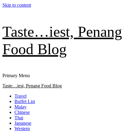
Skip to content
Taste…iest, Penang
Food Blog
Primary Menu
Taste…iest, Penang Food Blog
Travel
Buffet List
Malay
Chinese
Thai
Japanese
Western