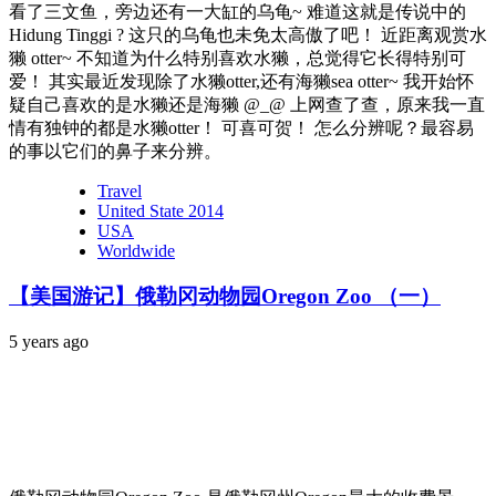
看了三文鱼，旁边还有一大缸的乌龟~ 难道这就是传说中的
Hidung Tinggi ? 这只的乌龟也未免太高傲了吧！ 近距离观赏水
獭 otter~ 不知道为什么特别喜欢水獭，总觉得它长得特别可
爱！ 其实最近发现除了水獭otter,还有海獭sea otter~ 我开始怀
疑自己喜欢的是水獭还是海獭 @_@ 上网查了查，原来我一直
情有独钟的都是水獭otter！ 可喜可贺！ 怎么分辨呢？最容易
的事以它们的鼻子来分辨。
Travel
United State 2014
USA
Worldwide
【美国游记】俄勒冈动物园Oregon Zoo （一）
5 years ago