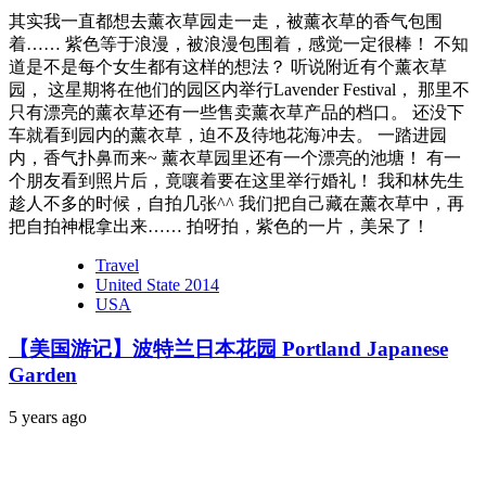
其实我一直都想去薰衣草园走一走，被薰衣草的香气包围
着…… 紫色等于浪漫，被浪漫包围着，感觉一定很棒！ 不知
道是不是每个女生都有这样的想法？ 听说附近有个薰衣草
园， 这星期将在他们的园区内举行Lavender Festival， 那里不
只有漂亮的薰衣草还有一些售卖薰衣草产品的档口。 还没下
车就看到园内的薰衣草，迫不及待地花海冲去。 一踏进园
内，香气扑鼻而来~ 薰衣草园里还有一个漂亮的池塘！ 有一
个朋友看到照片后，竟嚷着要在这里举行婚礼！ 我和林先生
趁人不多的时候，自拍几张^^ 我们把自己藏在薰衣草中，再
把自拍神棍拿出来…… 拍呀拍，紫色的一片，美呆了！
Travel
United State 2014
USA
【美国游记】波特兰日本花园 Portland Japanese
Garden
5 years ago