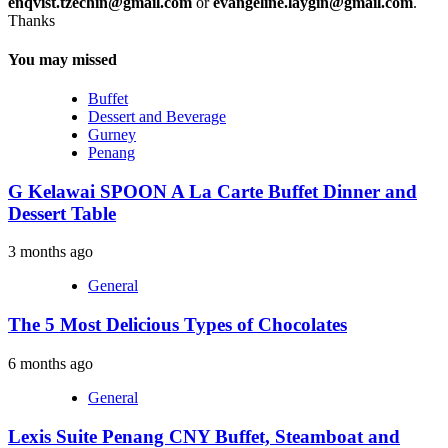
enqvist.tzechin@gmail.com
or
evangeline.laygin@gmail.com
.
Thanks
You may missed
Buffet
Dessert and Beverage
Gurney
Penang
G Kelawai SPOON A La Carte Buffet Dinner and
Dessert Table
3 months ago
General
The 5 Most Delicious Types of Chocolates
6 months ago
General
Lexis Suite Penang CNY Buffet, Steamboat and