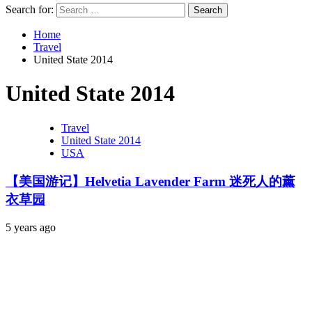
Search for:
Home
Travel
United State 2014
United State 2014
Travel
United State 2014
USA
【美国游记】Helvetia Lavender Farm 迷死人的薰
衣草园
5 years ago